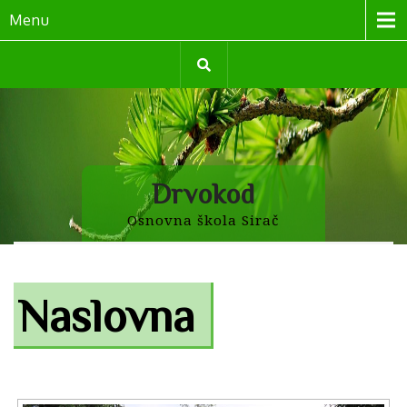
Menu
Drvokod
Osnovna škola Sirač
Naslovna